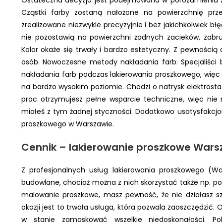
Cząstki farby zostaną nałożone na powierzchnię prze
zrealizowane niezwykle precyzyjnie i bez jakichkolwiek b
nie pozostawią na powierzchni żadnych zacieków, zabru
Kolor okaże się trwały i bardzo estetyczny. Z pewnością d
osób. Nowoczesne metody nakładania farb. Specjaliśc
nakładania farb podczas lakierowania proszkowego, więc 
na bardzo wysokim poziomie. Chodzi o natrysk elektrosta
prac otrzymujesz pełne wsparcie techniczne, więc nie 
miałeś z tym żadnej styczności. Dodatkowo usatysfakcj
proszkowego w Warszawie.
Cennik – l
akierowanie proszkowe War
Z profesjonalnych usług lakierowania proszkowego (Wa
budowlane, chociaż można z nich skorzystać także np. p
malowanie proszkowe, masz pewność, że nie działasz sz
okazji jest to trwała usługa, która pozwala zaoszczędzić.
w stanie zamaskować wszelkie niedoskonałości. Po