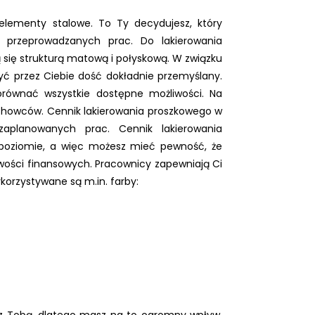
lementy stalowe. To Ty decydujesz, który
s przeprowadzanych prac. Do lakierowania
ą się strukturą matową i połyskową. W związku
yć przez Ciebie dość dokładnie przemyślany.
równać wszystkie dostępne możliwości. Na
chowców. Cennik lakierowania proszkowego w
zaplanowanych prac. Cennik lakierowania
poziomie, a więc możesz mieć pewność, że
iwości finansowych. Pracownicy zapewniają Ci
korzystywane są m.in. farby:
z Tobą, dlatego masz na to ogromny wpływ.