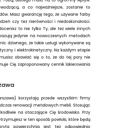
wodzącą, a co najważniejsze, zostanie to
łędów. Masz gwarancję tego, że używane farby
dzeń czy też nierówności i niedoskonałości.
ocenisz to nie tylko Ty, ale też wiele innych
i bazują jedynie na nowoczesnych metodach
nic dziwnego, że takie usługi wykonywane są
tyczny i elektrokinetyczny. Na każdym etapie
musisz obawiać się o to, że do tej pory nie
onuje Cię zaproponowany cennik lakierowania
szawa
rszawa) korzystają przede wszystkim firmy
odczas renowacji metalowych mebli. Stosując
kodliwie na otaczające Cię środowisko. Przy
 Otrzymujesz w ten sposób powłoki, które będą
kryta powierzchnia jest też odpowiednio