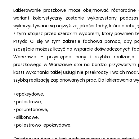
Lakierowanie proszkowe może obejmować różnorodne e
wariant kolorystyczny zostanie wykorzystany podcza
wykorzystywane są najwyższej jakości farby, które cechuj
z tym stajesz przed szerokim wyborem, który powinien b
Przyda Ci się w tym zakresie fachowa pomoc, aby po
szczęście możesz liczyć na wsparcie doświadczonych fa
Warszawie – przystępne ceny i szybka realizacja 
proszkowego w Warszawie stoi na bardzo przyzwoitym 
koszt wykonania takiej usługi nie przekroczy Twoich możl
szybką realizację zaplanowanych prac. Do lakierowania wy
• epoksydowe,
• poliestrowe,
• poliuretanowe,
• silikonowe,
• poliestrowo-epoksydowe.
Ostateczna decyzja jest podejmowana w porozumieniu 